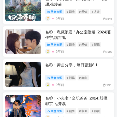
甜,张凌赫
网盘资源
# 剧情
# 爱情
# 古装
2年前
329
名称：私藏浪漫 / 办公室隐婚 (2024)张
佳宁,魏哲鸣
网盘资源
# 剧情
# 爱情
# 影视
2年前
235
名称：舞曲分享，每日更新8.1
网盘资源
# 影视
# 舞曲
2年前
191
名称：小夫妻 / 全职爸爸 (2024)殷桃,
郭京飞,齐溪
网盘资源
# 剧情
# 家庭
# 影视