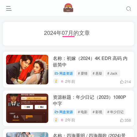
2024年07月的文章
名称：初嫁（2024）4K EDR 高码 内
嵌简中
网盘资源
# 爱情
# 悬疑
# Jack
2年前
214
资源标题：年少日记（2023）1080P
中字
网盘资源
# 电影
# 影视
# 年少日记
2年前
358
名称：四海重明 / 四海颜歌 (2024)景