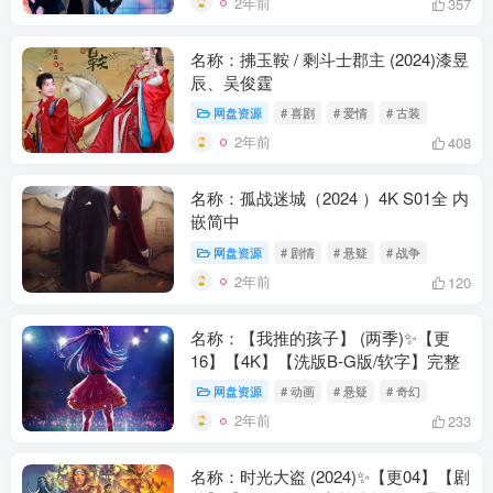
2年前
357
名称：拂玉鞍 / 剩斗士郡主 (2024)漆昱
辰、吴俊霆
网盘资源
# 喜剧
# 爱情
# 古装
2年前
408
名称：孤战迷城（2024 ）4K S01全 内
嵌简中
网盘资源
# 剧情
# 悬疑
# 战争
2年前
120
名称：【我推的孩子】 (两季)✨【更
16】【4K】【洗版B-G版/软字】完整
网盘资源
# 动画
# 悬疑
# 奇幻
2年前
233
名称：时光大盗 (2024)✨【更04】【剧