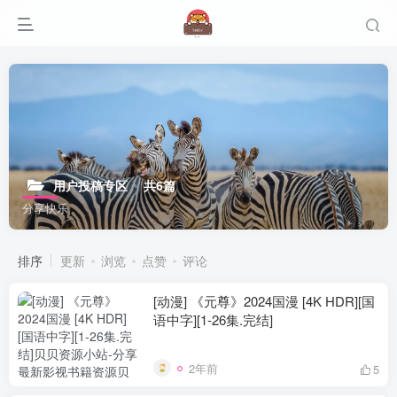
用户投稿专区
共6篇
分享快乐
排序
更新
浏览
点赞
评论
[动漫] 《元尊》2024国漫 [4K HDR][国
语中字][1-26集.完结]
2年前
5