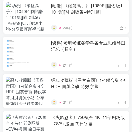
[动漫] 《灌篮高手》 [1080P][国语版1-
101集][附:剧场版+特别篇]
2年前
7
[资料] 考研考证各学科各专业思维导图
汇总（超全）
2年前
11
经典收藏版《黑客帝国》1-4部合集 4K
HDR 国英音轨 特效字幕
2年前
14
《火影忍者》720集全 4K+11部剧场版
+OVA+漫画 简日字幕