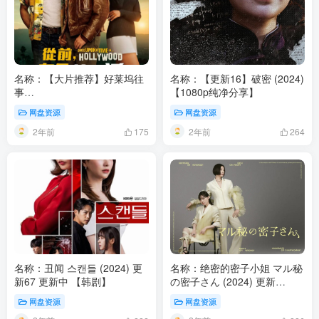
名称：【大片推荐】好莱坞往
名称：【更新16】破密 (2024)
事
【1080p纯净分享】
Once.Upon.a.Time.in.Hollywood.2019.UHD.BluRay.2160p.DTS-
网盘资源
网盘资源
HD.MA.7.1原盘 尽快收藏
2年前
2年前
175
264
名称：丑闻 스캔들 (2024) 更
名称：绝密的密子小姐 マル秘
新67 更新中 【韩剧】
の密子さん (2024) 更新
09【日剧】
网盘资源
网盘资源