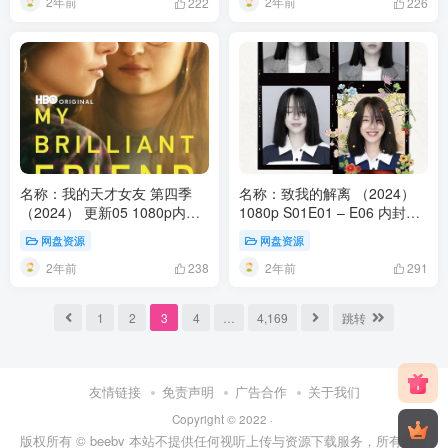
2年前
2年前
222
226
名称：我的天才女友 第四季
名称：致我的解离 （2024）
（2024） 更新05 1080p内嵌
1080p S01E01 – E06 内封简
中字 【美剧】
繁
网盘资源
网盘资源
2年前
2年前
238
291
1
2
3
4
…
4,169
跳转
友情链接
免责声明
广告合作
关于我们
Copyright © 2022 ·
版权所有
© beebv
本站不提供任何视听上传与资源下载服务，所有内容