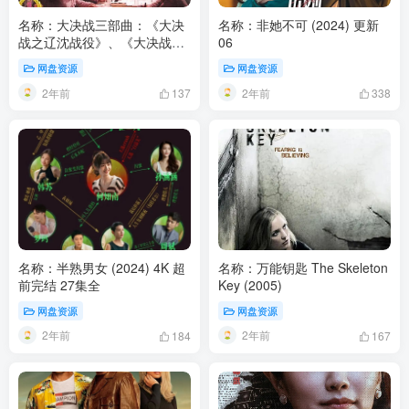
名称：大决战三部曲：《大决
名称：非她不可 (2024) 更新
战之辽沈战役》、《大决战之
06
平津战役》、《大决战之淮海
网盘资源
网盘资源
战役》 1080P [国语中字
2年前
2年前
49.7G]
137
338
名称：半熟男女 (2024) 4K 超
名称：万能钥匙 The Skeleton
前完结 27集全
Key (2005)
网盘资源
网盘资源
2年前
2年前
184
167