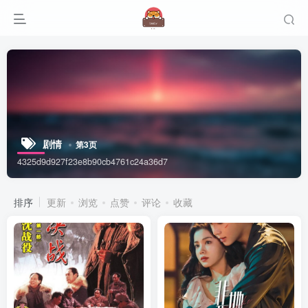
剧情
第3页
4325d9d927f23e8b90cb4761c24a36d7
排序
更新
浏览
点赞
评论
收藏