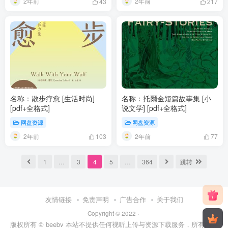
2年前
2年前
43
217
名称：散步疗愈 [ 生活时尚]
名称：托爾金短篇故事集 [ 小
[pdf+全格式]
说文学] [pdf+全格式]
网盘资源
网盘资源
2年前
2年前
103
77
1
…
3
4
5
…
364
跳转
友情链接
免责声明
广告合作
关于我们
Copyright © 2022 ·
版权所有
© beebv
本站不提供任何视听上传与资源下载服务，所有内容