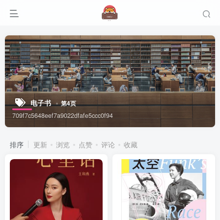
电子书
第4页
709f7c5648eef7a9022dfafe5ccc0f94
排序
更新
浏览
点赞
评论
收藏