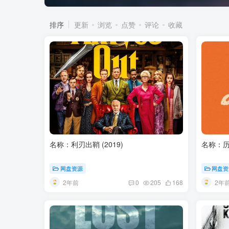
排序
更新
浏览
点赞
评论
收藏
名称：利刃出鞘 (2019)
名称：历劫
网盘资源
网盘资
2年前
2年
0
205
168