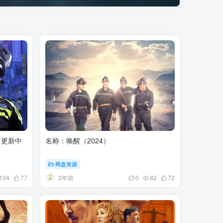
季 更新中
名称：唤醒（2024）
网盘资源
2年前
104
77
0
82
72