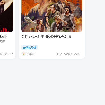
lik
名称：边水往事 4K.60FPS.全21集
33分钟 尽快收藏
网盘资源
2年前
24
357
0
322
235