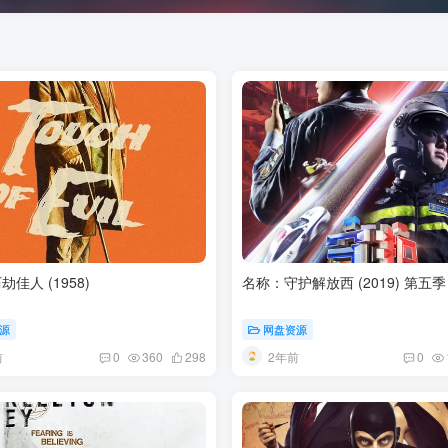
佳人 (1958)
名称：守护解放西 (2019) 第五
源
网盘资源
前
2年前
0
360
298
0