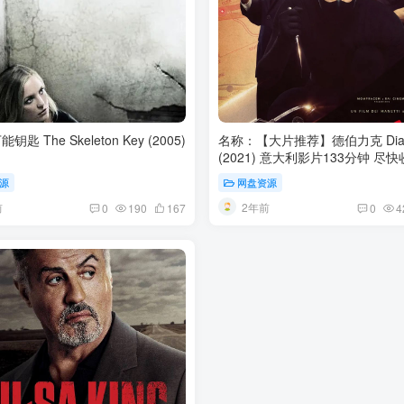
匙 The Skeleton Key (2005)
名称：【大片推荐】德伯力克 Diabo
(2021) 意大利影片1
源
网盘资源
前
2年前
0
190
167
0
4