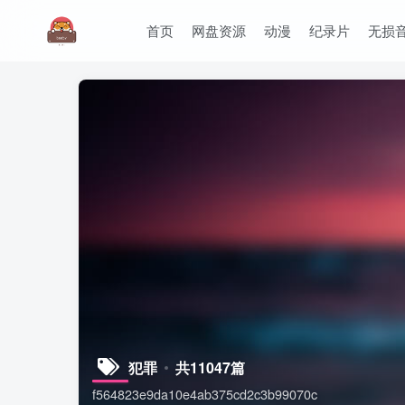
首页
网盘资源
动漫
纪录片
无损
犯罪
共11047篇
f564823e9da10e4ab375cd2c3b99070c