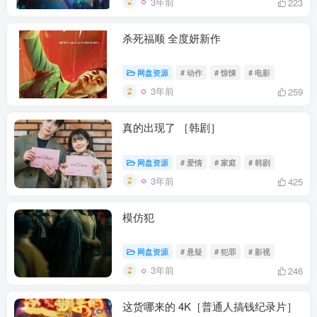
3年前
223
杀死福顺 全度妍新作
网盘资源
# 动作
# 惊悚
# 电影
3年前
259
真的出现了 ［韩剧］
网盘资源
# 爱情
# 家庭
# 韩剧
3年前
425
模仿犯
网盘资源
# 悬疑
# 犯罪
# 影视
3年前
246
这货哪来的 4K［普通人搞钱纪录片］