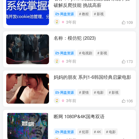
破解反爬技能 挑战高薪
网盘资源
# 教程
# 影视
3年前
109
名称：模仿犯 (2023)
网盘资源
# 电视剧
# 影视
3年前
173
妈妈的朋友 系列1-6韩国经典启蒙电影
网盘资源
# 爱情
# 电影
# 影视
3年前
106
断网 1080P&4K国粤双语
网盘资源
# 犯罪
# 4K
# 电影