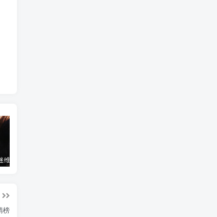
名称：情迷维纳斯 未删减版 [英语中字][1080P]
乘风破浪的姐姐 第三季 已更新最新一期(内附前2季)
名称：阿凡达2：水之道4k.Avatar.The.Way.Of.Water.2022.2160p.UHD.HEVC.Dolby Digital.Dual.V2.mkv
#神精榜