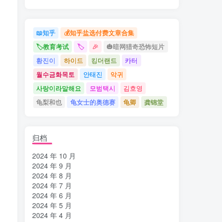
📖知乎
💰知乎盐选付费文章合集
🏷教育考试
🏷
🎉
🎃暗网猎奇恐怖短片
황진이
하이드
킹더랜드
카터
월수금화목토
안태진
악귀
사랑이라말해요
모범택시
김호영
龟梨和也
龟女士的奥德赛
龟卿
龚锦堂
归档
2024 年 10 月
2024 年 9 月
2024 年 8 月
2024 年 7 月
2024 年 6 月
2024 年 5 月
2024 年 4 月