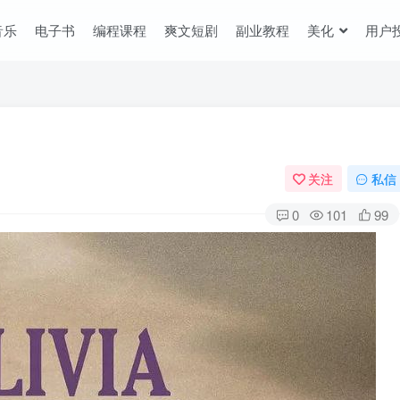
音乐
电子书
编程课程
爽文短剧
副业教程
美化
用户
关注
私信
0
101
99