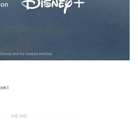
cek1
THE END