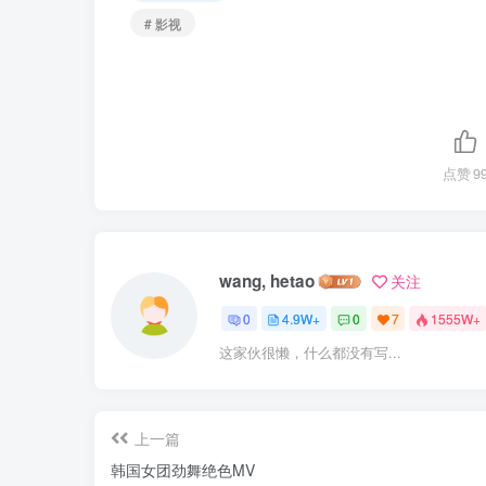
# 影视
点赞
9
wang, hetao
关注
0
4.9W+
0
7
1555W+
这家伙很懒，什么都没有写...
上一篇
韩国女团劲舞绝色MV