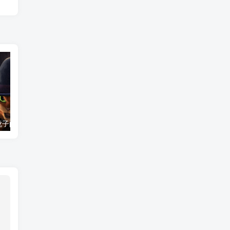
的猫2 1080p
名称：情迷维纳斯 未删减版 [英语中字][1080P]